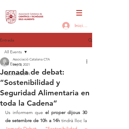
Inicia la sessió
Entrada
All Events
Associació Catalana CTA
All Events
Sep 2, 2021
Jornada de debat:
AssociacióCTA
“Sostenibilidad y
Seguridad Alimentaria en
toda la Cadena”
Us informem que 
el proper dijous 30 
de setembre de 10h a 14h
 tindrà lloc la 
Jornada-Debat: “Sostenibilidad y 