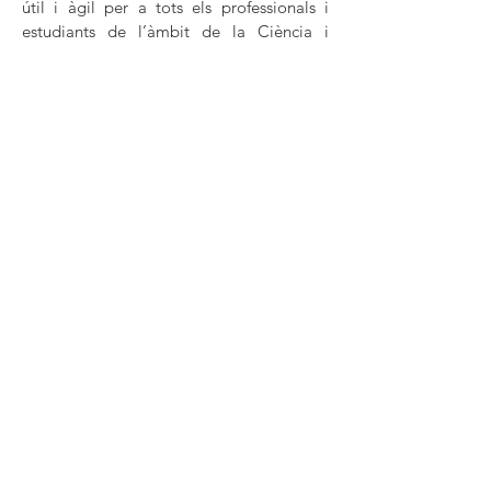
útil i àgil per a tots els professionals i
estudiants de l’àmbit de la Ciència i
Tecnologia dels Aliments a Catalunya. És
important que ens ajudis a fer créixer
l’associació i a donar-la a conèixer entre
els teus companys de feina o de classe
(pots fer-ho compartint la web i també a
través de twitter). Només amb la teva
ajuda ho aconseguirem! Ara més que
mai, #josocCTA.
10. Com puc donar-me de baixa de
l'associació?
Tan de bo no arribi el dia, però si es dóna
el cas, únicament cal que abans del dia 1
de desembre de l’any en curs omplis el
formulari
de sol·licitud de baixa indicant
les teves dades personals i el motiu de la
baixa.