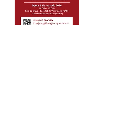
Associació
Catalana de
Científics i Tecnòlegs dels Aliments
Seu de l'Associació:
Campus de l'Alimentació de Torribera
Avinguda Prat de la Riba 171
08921 Santa Coloma de Gramenet
(Barcelona)
Membre de la Federación de
Asociaciones de Ciencia y Tecnología de
los Alimentos
FEDALCYTA