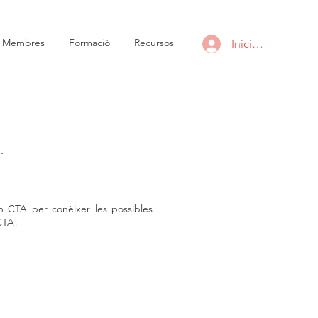
i Membres
Formació
Recursos
Inicia la sessió
.
n CTA per conèixer les possibles
 CTA!