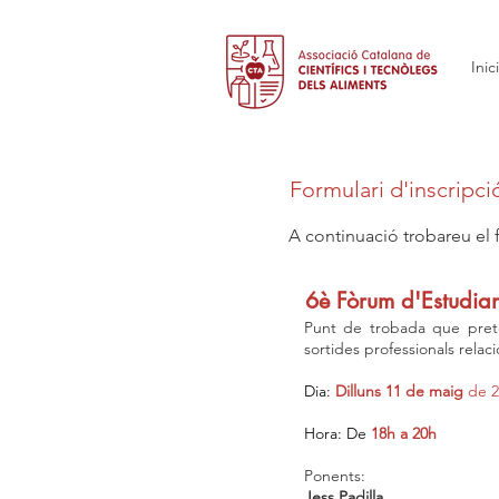
Inici
Formulari d'inscripci
A continuació trobareu el f
6è Fòrum d'Estudian
Punt de trobada que preté
sortides professionals relac
Dia:
Dilluns 11 de maig
de 2
Hora: De
18h a 20h
Ponents:
Jess Padilla