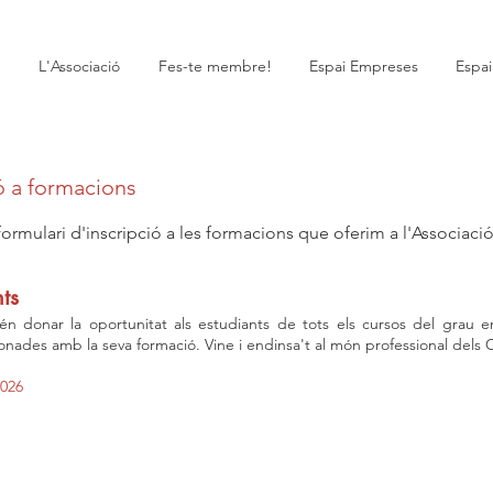
L'Associació
Fes-te membre!
Espai Empreses
Espa
ó a formacions
ormulari d'inscripció a les formacions que oferim a l'Associació
ts
n donar la oportunitat als estudiants de tots els cursos del grau e
ionades amb la seva formació. Vine i endinsa't al món professional dels
026