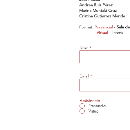
Andrea Ruiz Pérez
Marina Montalà Cruz
Cristina Gutierrez Merida
Format:
Presencial
-
Sala de
Virtual
- Teams
Nom
Email
Assistència:
Presencial
Virtual